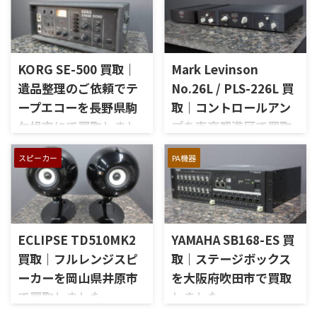
を出張買取させていただきま
いJBLの大型スピーカー「C50
した。今回のお品物は、
OLYMPUS S7R」を出張買取さ
McIntoshらしいガラスパネル
せていただきました。今回の
デザインとリモート操作機能
お品物は、長年大切に音楽を
を備えた2chソリッドステート
KORG SE-500 買取｜
Mark Levinson
楽しまれてきたご本人様より、
式のコントロールアンプで、左
オーディオ機器の整理を進めた
遺品整理のご依頼でテ
No.26L / PLS-226L 買
右チャンネルの音出し、入力
いとのご相談をいただいたも
ープエコーを長野県駒
取｜コントロールアン
切替、ボリューム、トーンコン
のです。 JBL C50 OLYMPUS
トロール、MMフォノ入力、バ
ケ根市にて買取しまし
プを東京都港区で買取
S7Rは、Olympus専用エンクロ
ランス出力、データポート、
ージャーにLE15Aウーファー、
た
しました
外観コンディション、リモコン
PR15パッシブラジエーター、
スピーカー
PA機器
長野県駒ケ根市で、遺品整理に
東京都港区で、Mark Levinson
など付属品の有無を確認しな
LE85ドライバー、HL91ホー
伴いKORGのテープエコー
のコントロールアンプ
がら査定いたしました。 買取
ン、LX5ネットワークなどを組
「SE-500 Stage Echo」を出張
「No.26L / PLS-226L」を出張
商品：McIntosh C712 メーカ
み合わせたヴィンテージJBLの
買取させていただきました。
買取させていただきました。
ー：McIntosh / マッキントッ
スピーカーシステムです。査定
今回のお品物は、前オーナー
今回のお品物は、アンプ部
シュ 型番： ...
では、左右ペアの音 ...
ECLIPSE TD510MK2
YAMAHA SB168-ES 買
様が大切に保管されていたヴ
No.26Lと外部電源部PLS-226L
ィンテージのテープエコーで、
で構成されるセパレートタイ
買取｜フルレンジスピ
取｜ステージボックス
ご家族様より「価値があるも
プのプリアンプで、左右チャン
ーカーを岡山県井原市
を大阪府吹田市で買取
のか分からないので、処分する
ネルの音出し状態、入力切
で買取しました
しました
前に見てほしい」とご相談い
替、ボリューム、バランス、
ただいたものです。 KORG SE-
位相切替、バランス出力、フ
岡山県井原市で、ECLIPSEのフ
大阪府吹田市で、YAMAHAのス