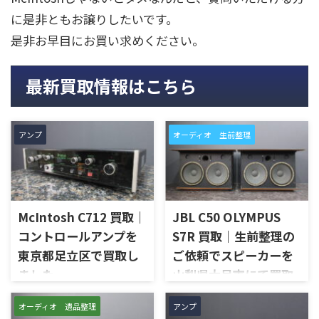
に是非ともお譲りしたいです。
是非お早目にお買い求めください。
最新買取情報はこちら
アンプ
オーディオ 生前整理
McIntosh C712 買取｜
JBL C50 OLYMPUS
コントロールアンプを
S7R 買取｜生前整理の
東京都足立区で買取し
ご依頼でスピーカーを
ました
山梨県大月市にて買取
しました
東京都足立区で、McIntoshの
オーディオ 遺品整理
アンプ
コントロールアンプ「C712」
山梨県大月市で、生前整理に伴