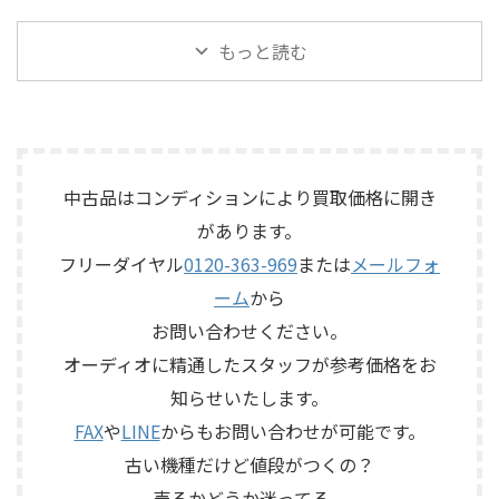
500は、テープを使用したアナ
ォノカードやバランス入力カ
ルレンジスピーカー
テージボックス「SB168-ES」
ログエコーならではの揺らぎ
ードの有無、電源部の状態、
「TD510MK2」を出張買取させ
を出張買取させていただきま
もっと読む
や質感を楽しめる機材です。査
接続ケーブル、外観コンディシ
ていただきました。今回のお
した。今回のお品物は、
定では、通電状態、音出し、
ョン、取扱説明書など付属品の
品物は、10cm口径フルレンジ
EtherSoundに対応した
テープ走行、録音・再生ヘッ
有無を確認しながら査定いた
ユニットを搭載したタイムド
16IN/8OUTのステージボックス
ド、エコー音の出方、各入力端
しました。 買取商品：Mark
メイン思想のスピーカーシス
で、通電状態、各マイク入力、
子、出力端子、外部コントロ ...
Levinson N ...
テムで、左右ペアの音出し状
ライン出力、EtherSound
態、ユニットの状態、エッグ
IN/OUT、NETWORK端子、ヘッ
中古品はコンディションにより買取価格に開き
シェル型エンクロージャー、角
ドアンプリモート、ファンタム
があります。
度調整機構、スピーカー端
電源、外観コンディション、電
子、外観コンディション、保護
源コードや取扱説明書など付
フリーダイヤル
0120-363-969
または
メールフォ
ネットやキャップなど付属品
属品の有無を確認しながら査
ーム
から
の有無を確認しながら査定い
定いたしました。 買取商品：
たしました。 買取商品：
YAMAHA SB168-ES メーカー：
お問い合わせください。
ECLIPSE TD510MK2 メーカー：
YAMAHA / ヤマハ 型番：
オーディオに精通したスタッフが参考価格をお
ECLIPSE / イクリプス 型番：
SB168-ES カ ...
知らせいたします。
TD510MK2 カテゴリ ...
FAX
や
LINE
からもお問い合わせが可能です。
古い機種だけど値段がつくの？
売るかどうか迷ってる。