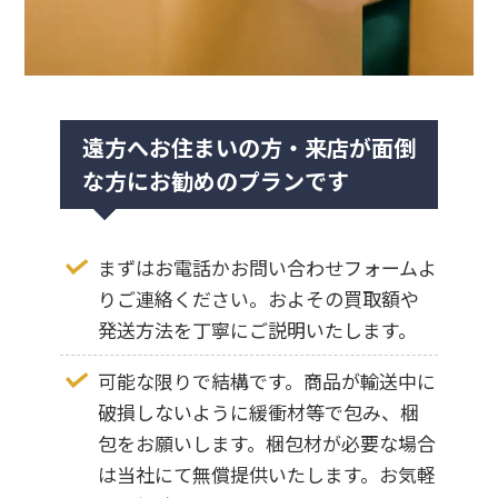
Sonetto III
Sonetto I G2 Sonetto II G2 Sonetto V G2
Sonetto VIII G2
遠方へお住まいの方・来店が面倒
Stradivari G2
な方にお勧めのプランです
Suprema
Venere S
まずはお電話かお問い合わせフォームよ
りご連絡ください。およその買取額や
発送方法を丁寧にご説明いたします。
可能な限りで結構です。商品が輸送中に
破損しないように緩衝材等で包み、梱
包をお願いします。梱包材が必要な場合
は当社にて無償提供いたします。お気軽