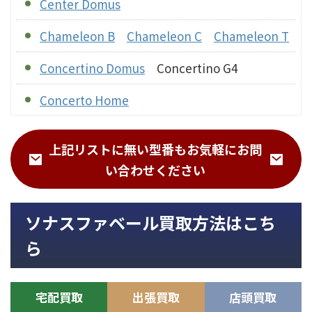
Center Domus
Chameleon B
Chameleon C
Chameleon T
Concertino Domus
Concertino G4
Concerto Home
Cremona
Cremona center M
Cremona M
上記リストに無い型番もお気軽にお問
Electa Amator III
い合わせください
Grand Piano Home
ソナスファベール買取方法はこち
Gravis I ＆ Gravis II
ら
Guarneri G5
Guarneri Memento
IL CREMONESE
宅配買取
出張買取
店頭買取