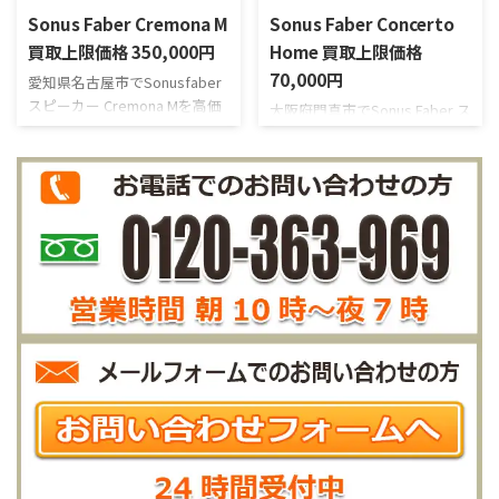
レンジ、ウーファーにヘコミな
高域に2.6cmソフトドーム型ツ
Sonus Faber Cremona M
Sonus Faber Concerto
どもありません。また、ミッ
ィーターを搭載した構成にな
ドレンジやウーファーのエッジ
っています。 本商品は、使用
買取上限価格 350,000円
Home 買取上限価格
は柔らかで弾力があります。使
による些細な小キズがあるも
70,000円
愛知県名古屋市でSonusfaber
用による小キズやヨゴレなど
のの、外観を大きく損なうよ
スピーカー Cremona Mを高価
大阪府門真市でSonus Faber ス
もほとんど感じられません。
うな目立つキズやヘコミはあ
買い取りさせていただきまし
ピーカー Concerto Homeを高
前オーナー様が丁寧にお使い
りません。ツイーターのグリ
た。Cremona Mは、ベースで
価買い取りさせていただきま
だったので、とてもコンディシ
ルも凹みはありませんし、ウ
あるCremonaよりさらに音が
した。前オーナー様はオーディ
ョンの良い個体です。
ーファーユニットのエッジに硬
広がりクリアになりました。
オ歴30年の方でした。今まで
化もみられません ...
キャビネットはリュート形で、
に様々なスピーカーやオーディ
一定の周波数で共振が発生し
オ機器を使用されてきたそう
にくいという利点があります。
です。 Sonus Faber Concerto
さらに、スパイクベースを使用
Homeはコンチェルトシリーズ
して後方へ傾斜させることで、
のブックシェルフ型のモデル
各ドライバー・ユニットの音
です。低域にはセルロース・カ
源位置を揃えるというコンセ
ーボニウム・ダイアフラムを
プトは、他のスピーカーではあ
用いた18cmコーン型ウーファ
まりみられないことです。 本
ーを搭載しています。ソナス･
商品は、小キズ・使用感のほ
ファベールの設計に基くカス
とんど無い極美品のコンディシ
タムメイドで、ボイスコイルに
ョンです。前面のス ...
カッパーリングを採用し ...