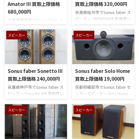
Amator III 買取上限価格
買取上限価格 320,000円
680,000円
奈良県桜井市でSonus faber ス
ピーカー CREMONAを高価買い
兵庫県西宮市でSonus faber ス
取りさせていただきました。
ピーカー Electa Amator IIIを高
低域に18cmコーン型ウーファ
価買い取りさせていただきま
スピーカー
スピーカー
ー、中域に15cmコーン型ミッ
した。ソナスファベールの名
ドレンジ、高域に2.5cmリング
機Electa Amatorの三代目で
型ツィーターを搭載したフロ
す。ソナスファベールの35周
ア型スピーカーです。本商品
年記念モデルとして発売され
は、使用による小キズも少な
ました。本商品は、前オーナ
Sonus faber Sonetto III
Sonus faber Solo Home
く、全体的にキレイな印象の
ー様がオーディオルームで大切
商品です。システムに繋いで動
買取上限価格 240,000円
買取上限価格 19,000円
に使用されていましたので、小
作確認をしましたが、音出し
キズやヨゴレ、ヘコミなども
兵庫県神戸市でSonus faber ス
京都府綾部市でSonus faber セ
にも問題はありませんでした。
無く、極美品のコンディション
ピーカー Sonetto IIIを高価買い
ンタースピーカー Solo Home
各ユニットから正常な音出し
です。元箱や専用カバーも揃っ
取りさせていただきました。
を高価買い取りさせていただ
を確認しています。良いコンデ
ておりました。音出しにも問
同社の上級モデルで培われた技
きました。同社のSoloを大幅
ィションの個体ではないでし
スピーカー
スピーカー
題は無く、背面の端子もすべて
術が投入されています。音出し
にリニューアルした、
ょうか。後ろに傾く優美なデ
正常で、ハイクオリティなサウ
も問題は無く、全てのユニッ
Concerto Home シリーズのセ
ザインも秀逸ですね。
ンドを鳴らします。ツイーター
トから正常な音出しを確認し
ンタースピーカーです。低域に
やウ ...
ています。ツイーターやミッド
18cmコーン型ウーファーを、