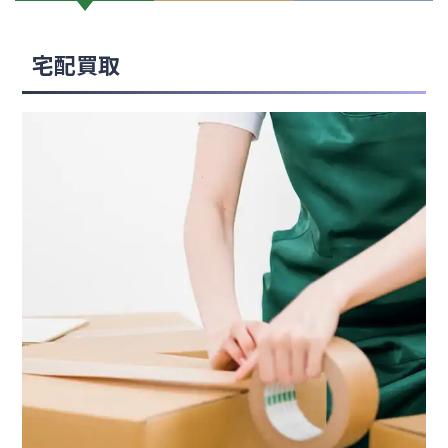
Level 5 Level 6
宅配買取
LILIUM
Lumina C
Lumina I Lumina II Amator Lumina III
Lumina Ⅴ Amator
Minima Amator
Minima FM2
Olympica Nova I Olympica Nova III
Olympica Nova V
Serafino G2 Sonetto Center G2 Sonetto
Wall G2
Solo Home