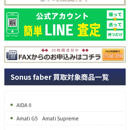
Sonus faber 買取対象商品一覧
AIDA II
Amati G5 Amati Supreme