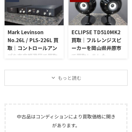
山梨県大月市で、生前整理に伴
長野県駒ケ根市で、遺品整理に
査定いたしました。 買取商
など付属品の有無を確認しな
いJBLの大型スピーカー「C50
伴いKORGのテープエコー
品：SANSUI AU-D907 LIMITED
がら査定いたしました。 買取
OLYMPUS S7R」を出張買取さ
「SE-500 Stage Echo」を出張
メーカー：SANSUI / 山水 / ...
商品：McIntosh C712 メーカ
せていただきました。今回の
買取させていただきました。
ー：McIntosh / マッキントッ
お品物は、長年大切に音楽を
今回のお品物は、前オーナー
シュ 型番： ...
Mark Levinson
ECLIPSE TD510MK2
楽しまれてきたご本人様より、
様が大切に保管されていたヴ
オーディオ機器の整理を進めた
ィンテージのテープエコーで、
No.26L / PLS-226L 買
買取｜フルレンジスピ
いとのご相談をいただいたも
ご家族様より「価値があるも
取｜コントロールアン
ーカーを岡山県井原市
のです。 JBL C50 OLYMPUS
のか分からないので、処分する
プを東京都港区で買取
で買取しました
S7Rは、Olympus専用エンクロ
前に見てほしい」とご相談い
ージャーにLE15Aウーファー、
ただいたものです。 KORG SE-
しました
岡山県井原市で、ECLIPSEのフ
PR15パッシブラジエーター、
500は、テープを使用したアナ
ルレンジスピーカー
東京都港区で、Mark Levinson
LE85ドライバー、HL91ホー
ログエコーならではの揺らぎ
「TD510MK2」を出張買取させ
もっと読む
のコントロールアンプ
ン、LX5ネットワークなどを組
や質感を楽しめる機材です。査
ていただきました。今回のお
「No.26L / PLS-226L」を出張
み合わせたヴィンテージJBLの
定では、通電状態、音出し、
品物は、10cm口径フルレンジ
買取させていただきました。
スピーカーシステムです。査定
テープ走行、録音・再生ヘッ
ユニットを搭載したタイムド
今回のお品物は、アンプ部
では、左右ペアの音 ...
ド、エコー音の出方、各入力端
メイン思想のスピーカーシス
No.26Lと外部電源部PLS-226L
子、出力端子、外部コントロ ...
テムで、左右ペアの音出し状
で構成されるセパレートタイ
態、ユニットの状態、エッグ
プのプリアンプで、左右チャン
中古品はコンディションにより買取価格に開き
シェル型エンクロージャー、角
ネルの音出し状態、入力切
があります。
度調整機構、スピーカー端
替、ボリューム、バランス、