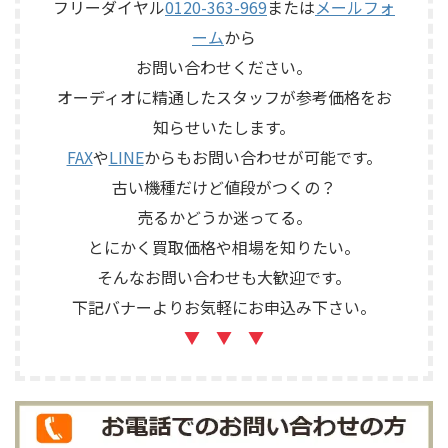
子、外観コンディション、保護
フリーダイヤル
0120-363-969
または
メールフォ
位相切替、バランス出力、フ
ネットやキャップなど付属品
ォノカードやバランス入力カ
ーム
から
の有無を確認しながら査定い
ードの有無、電源部の状態、
たしました。 買取商品：
お問い合わせください。
接続ケーブル、外観コンディシ
ECLIPSE TD510MK2 メーカー：
ョン、取扱説明書など付属品の
オーディオに精通したスタッフが参考価格をお
ECLIPSE / イクリプス 型番：
有無を確認しながら査定いた
知らせいたします。
TD510MK2 カテゴリ ...
しました。 買取商品：Mark
Levinson N ...
FAX
や
LINE
からもお問い合わせが可能です。
古い機種だけど値段がつくの？
売るかどうか迷ってる。
とにかく買取価格や相場を知りたい。
そんなお問い合わせも大歓迎です。
下記バナーよりお気軽にお申込み下さい。
▼ ▼ ▼