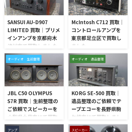
SANSUI AU-D907
McIntosh C712 買取｜
LIMITED 買取｜プリメ
コントロールアンプを
インアンプを京都府木
東京都足立区で買取し
津川市で買取しました
ました
京都府木津川市で、SANSUIの
東京都足立区で、McIntoshの
オーディオ 生前整理
オーディオ 遺品整理
プリメインアンプ「AU-D907
コントロールアンプ「C712」
LIMITED」を出張買取させてい
を出張買取させていただきま
ただきました。今回のお品物
した。今回のお品物は、
は、AU-D907をベースに各部の
McIntoshらしいガラスパネル
高品位化が図られたLimitedモ
デザインとリモート操作機能
デルで、左右チャンネルの音出
を備えた2chソリッドステート
JBL C50 OLYMPUS
KORG SE-500 買取｜
し状態、入力切替、ボリュー
式のコントロールアンプで、左
S7R 買取｜生前整理の
遺品整理のご依頼でテ
ム、トーンコントロール、フォ
右チャンネルの音出し、入力
ご依頼でスピーカーを
ープエコーを長野県駒
ノ入力、スピーカー出力、Pre
切替、ボリューム、トーンコン
Out、Main Amp入力、外観コ
トロール、MMフォノ入力、バ
山梨県大月市にて買取
ケ根市にて買取しまし
ンディション、取扱説明書など
ランス出力、データポート、
しました
た
付属品の有無を確認しながら
外観コンディション、リモコン
アンプ
スピーカー