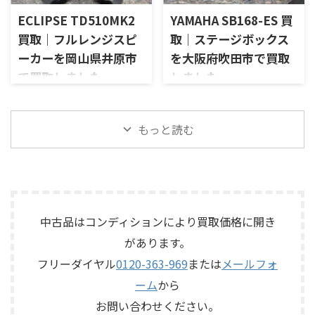
今回のお品物は、前オーナー
今回のお品物は、アンプ部
シュ 型番： ...
では、左右ペアの音 ...
ECLIPSE TD510MK2
YAMAHA SB168-ES 買
様が大切に保管されていたヴ
No.26Lと外部電源部PLS-226L
ィンテージのテープエコーで、
で構成されるセパレートタイ
買取｜フルレンジスピ
取｜ステージボックス
ご家族様より「価値があるも
プのプリアンプで、左右チャン
ーカーを岡山県井原市
を大阪府吹田市で買取
のか分からないので、処分する
ネルの音出し状態、入力切
で買取しました
しました
前に見てほしい」とご相談い
替、ボリューム、バランス、
ただいたものです。 KORG SE-
位相切替、バランス出力、フ
岡山県井原市で、ECLIPSEのフ
大阪府吹田市で、YAMAHAのス
500は、テープを使用したアナ
ォノカードやバランス入力カ
ルレンジスピーカー
テージボックス「SB168-ES」
ログエコーならではの揺らぎ
ードの有無、電源部の状態、
「TD510MK2」を出張買取させ
を出張買取させていただきま
もっと読む
や質感を楽しめる機材です。査
接続ケーブル、外観コンディシ
ていただきました。今回のお
した。今回のお品物は、
定では、通電状態、音出し、
ョン、取扱説明書など付属品の
品物は、10cm口径フルレンジ
EtherSoundに対応した
テープ走行、録音・再生ヘッ
有無を確認しながら査定いた
ユニットを搭載したタイムド
16IN/8OUTのステージボックス
ド、エコー音の出方、各入力端
しました。 買取商品：Mark
メイン思想のスピーカーシス
で、通電状態、各マイク入力、
子、出力端子、外部コントロ ...
Levinson N ...
テムで、左右ペアの音出し状
ライン出力、EtherSound
態、ユニットの状態、エッグ
IN/OUT、NETWORK端子、ヘッ
中古品はコンディションにより買取価格に開き
シェル型エンクロージャー、角
ドアンプリモート、ファンタム
があります。
度調整機構、スピーカー端
電源、外観コンディション、電
子、外観コンディション、保護
源コードや取扱説明書など付
フリーダイヤル
0120-363-969
または
メールフォ
ネットやキャップなど付属品
属品の有無を確認しながら査
ーム
から
の有無を確認しながら査定い
定いたしました。 買取商品：
たしました。 買取商品：
YAMAHA SB168-ES メーカー：
お問い合わせください。