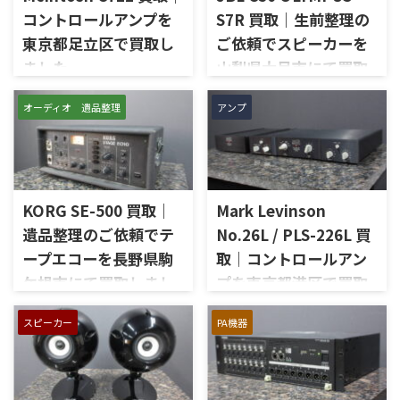
コントロールアンプを
S7R 買取｜生前整理の
東京都足立区で買取し
ご依頼でスピーカーを
ました
山梨県大月市にて買取
しました
東京都足立区で、McIntoshの
オーディオ 遺品整理
アンプ
コントロールアンプ「C712」
山梨県大月市で、生前整理に伴
を出張買取させていただきま
いJBLの大型スピーカー「C50
した。今回のお品物は、
OLYMPUS S7R」を出張買取さ
McIntoshらしいガラスパネル
せていただきました。今回の
デザインとリモート操作機能
お品物は、長年大切に音楽を
を備えた2chソリッドステート
KORG SE-500 買取｜
Mark Levinson
楽しまれてきたご本人様より、
式のコントロールアンプで、左
オーディオ機器の整理を進めた
遺品整理のご依頼でテ
No.26L / PLS-226L 買
右チャンネルの音出し、入力
いとのご相談をいただいたも
ープエコーを長野県駒
取｜コントロールアン
切替、ボリューム、トーンコン
のです。 JBL C50 OLYMPUS
トロール、MMフォノ入力、バ
ケ根市にて買取しまし
プを東京都港区で買取
S7Rは、Olympus専用エンクロ
ランス出力、データポート、
ージャーにLE15Aウーファー、
た
しました
外観コンディション、リモコン
PR15パッシブラジエーター、
スピーカー
PA機器
長野県駒ケ根市で、遺品整理に
東京都港区で、Mark Levinson
など付属品の有無を確認しな
LE85ドライバー、HL91ホー
伴いKORGのテープエコー
のコントロールアンプ
がら査定いたしました。 買取
ン、LX5ネットワークなどを組
「SE-500 Stage Echo」を出張
「No.26L / PLS-226L」を出張
商品：McIntosh C712 メーカ
み合わせたヴィンテージJBLの
買取させていただきました。
買取させていただきました。
ー：McIntosh / マッキントッ
スピーカーシステムです。査定