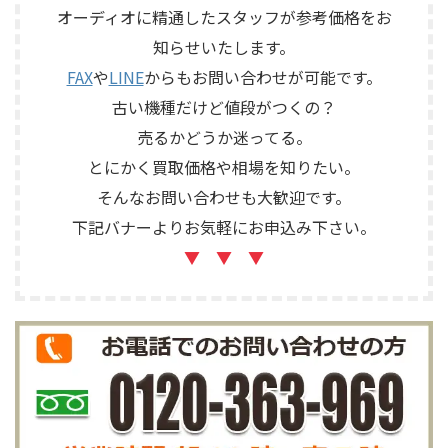
ECLIPSE TD510MK2 メーカー：
YAMAHA / ヤマハ 型番：
オーディオに精通したスタッフが参考価格をお
ECLIPSE / イクリプス 型番：
SB168-ES カ ...
知らせいたします。
TD510MK2 カテゴリ ...
FAX
や
LINE
からもお問い合わせが可能です。
古い機種だけど値段がつくの？
売るかどうか迷ってる。
とにかく買取価格や相場を知りたい。
そんなお問い合わせも大歓迎です。
下記バナーよりお気軽にお申込み下さい。
▼ ▼ ▼