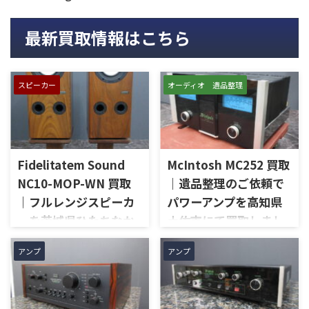
最新買取情報はこちら
スピーカー
オーディオ 遺品整理
Fidelitatem Sound
McIntosh MC252 買取
NC10-MOP-WN 買取
｜遺品整理のご依頼で
｜フルレンジスピーカ
パワーアンプを高知県
ーを茨城県ひたちなか
土佐市にて買取しまし
市で買取しました
た
アンプ
アンプ
茨城県ひたちなか市で、
高知県土佐市で、遺品整理に伴
Fidelitatem Soundのフルレン
いMcIntoshのステレオパワー
ジスピーカー「NC10-MOP-
アンプ「MC252」を出張買取さ
WN」を出張買取させていただ
せていただきました。今回の