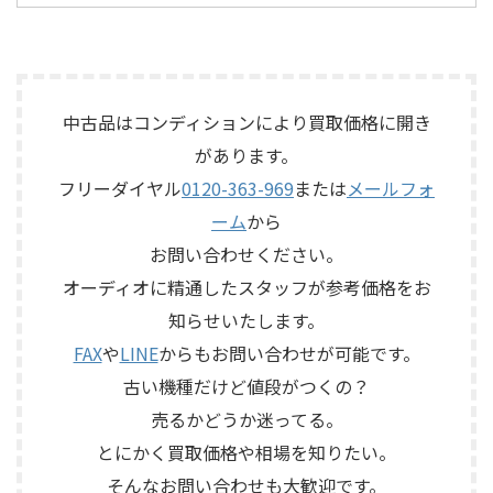
OLYMPUS S7R」を出張買取さ
「SE-500 Stage Echo」を出張
メーカー：SANSUI / 山水 / ...
商品：McIntosh C712 メーカ
せていただきました。今回の
買取させていただきました。
ー：McIntosh / マッキントッ
お品物は、長年大切に音楽を
今回のお品物は、前オーナー
シュ 型番： ...
楽しまれてきたご本人様より、
様が大切に保管されていたヴ
オーディオ機器の整理を進めた
ィンテージのテープエコーで、
いとのご相談をいただいたも
ご家族様より「価値があるも
中古品はコンディションにより買取価格に開き
のです。 JBL C50 OLYMPUS
のか分からないので、処分する
があります。
S7Rは、Olympus専用エンクロ
前に見てほしい」とご相談い
フリーダイヤル
0120-363-969
または
メールフォ
ージャーにLE15Aウーファー、
ただいたものです。 KORG SE-
PR15パッシブラジエーター、
500は、テープを使用したアナ
ーム
から
LE85ドライバー、HL91ホー
ログエコーならではの揺らぎ
お問い合わせください。
ン、LX5ネットワークなどを組
や質感を楽しめる機材です。査
み合わせたヴィンテージJBLの
定では、通電状態、音出し、
オーディオに精通したスタッフが参考価格をお
スピーカーシステムです。査定
テープ走行、録音・再生ヘッ
知らせいたします。
では、左右ペアの音 ...
ド、エコー音の出方、各入力端
子、出力端子、外部コントロ ...
FAX
や
LINE
からもお問い合わせが可能です。
古い機種だけど値段がつくの？
売るかどうか迷ってる。
とにかく買取価格や相場を知りたい。
そんなお問い合わせも大歓迎です。