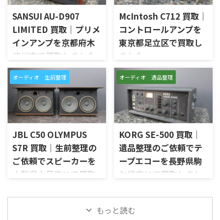
きました。今回のお品物は、
お品物は、ご家族様より「大
SANSUI AU-D907
McIntosh C712 買取｜
Markaudioのフルレンジユニッ
切に使われていたオーディオ機
トを使用したNC10系のスピー
器なので、価値を分かるところ
LIMITED 買取｜プリメ
コントロールアンプを
カーシステムで、左右ペアの音
に見てほしい」とご相談いた
インアンプを京都府木
東京都足立区で買取し
出し状態、ユニットの状態、
だいたものです。 McIntosh
津川市で買取しました
ました
無垢材エンクロージャー、スピ
MC252は、250W×2chの出力
ーカー端子、外観コンディショ
を備えた2チャンネルパワーア
京都府木津川市で、SANSUIの
東京都足立区で、McIntoshの
ン、元箱や取扱資料など付属品
ンプで、同社らしいブルーのパ
オーディオ 生前整理
オーディオ 遺品整理
プリメインアンプ「AU-D907
コントロールアンプ「C712」
の有無を確認しながら査定い
ワーメーター、ガラスフロント
LIMITED」を出張買取させてい
を出張買取させていただきま
たしました。 NC10-MOP-WN
パネル、Autoformer、Power
ただきました。今回のお品物
した。今回のお品物は、
は、公式情報ではNC10_MOP
Guard、Sentry Monitorなどを
は、AU-D907をベースに各部の
McIntoshらしいガラスパネル
系やNC10_MAOP系としても表
備えたモデルです。査定では、
高品位化が図られたLimitedモ
デザインとリモート操作機能
記が見られるモデルです。検 ...
左右チャン ...
デルで、左右チャンネルの音出
を備えた2chソリッドステート
JBL C50 OLYMPUS
KORG SE-500 買取｜
し状態、入力切替、ボリュー
式のコントロールアンプで、左
S7R 買取｜生前整理の
遺品整理のご依頼でテ
ム、トーンコントロール、フォ
右チャンネルの音出し、入力
ご依頼でスピーカーを
ープエコーを長野県駒
ノ入力、スピーカー出力、Pre
切替、ボリューム、トーンコン
Out、Main Amp入力、外観コ
トロール、MMフォノ入力、バ
山梨県大月市にて買取
ケ根市にて買取しまし
ンディション、取扱説明書など
ランス出力、データポート、
しました
た
付属品の有無を確認しながら
外観コンディション、リモコン
山梨県大月市で、生前整理に伴
長野県駒ケ根市で、遺品整理に
査定いたしました。 買取商
など付属品の有無を確認しな
もっと読む
いJBLの大型スピーカー「C50
伴いKORGのテープエコー
品：SANSUI AU-D907 LIMITED
がら査定いたしました。 買取