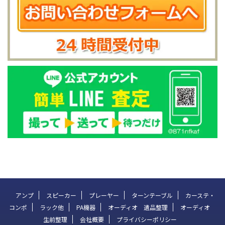
アンプ
スピーカー
プレーヤー
ターンテーブル
カーステ・
コンポ
ラック他
PA機器
オーディオ 遺品整理
オーディオ
生前整理
会社概要
プライバシーポリシー