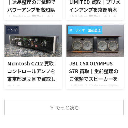
Digital Snake FOH Unitで、通
トを使用したNC10系のスピー
｜遺品整理のご依頼で
LIMITED 買取｜プリメ
電状態、各XLR入力、XLR出
カーシステムで、左右ペアの音
パワーアンプを高知県
インアンプを京都府木
力、REAC端子、REMOTE端
出し状態、ユニットの状態、
土佐市にて買取しまし
津川市で買取しました
子、MUTE ALL OUTPUTS、各イ
無垢材エンクロージャー、スピ
ンジケーター、外観コンディシ
ーカー端子、外観コンディショ
た
京都府木津川市で、SANSUIの
ョン、電源コードやラックマウ
ン、元箱や取扱資料など付属品
アンプ
オーディオ 生前整理
プリメインアンプ「AU-D907
高知県土佐市で、遺品整理に伴
ント金具など付属品の有無を
の有無を確認しながら査定い
LIMITED」を出張買取させてい
いMcIntoshのステレオパワー
確認しながら査定いたしまし
たしました。 NC10-MOP-WN
ただきました。今回のお品物
アンプ「MC252」を出張買取さ
た。 RSS by Roland S-0816
は、公式情報ではNC10_MOP
は、AU-D907をベースに各部の
せていただきました。今回の
は、S-1608 Stag ...
系やNC10_MAOP系としても表
高品位化が図られたLimitedモ
お品物は、ご家族様より「大
記が見られるモデルです。検 ...
デルで、左右チャンネルの音出
McIntosh C712 買取｜
JBL C50 OLYMPUS
切に使われていたオーディオ機
し状態、入力切替、ボリュー
器なので、価値を分かるところ
コントロールアンプを
S7R 買取｜生前整理の
ム、トーンコントロール、フォ
に見てほしい」とご相談いた
東京都足立区で買取し
ご依頼でスピーカーを
ノ入力、スピーカー出力、Pre
だいたものです。 McIntosh
Out、Main Amp入力、外観コ
ました
山梨県大月市にて買取
MC252は、250W×2chの出力
ンディション、取扱説明書など
を備えた2チャンネルパワーア
しました
東京都足立区で、McIntoshの
付属品の有無を確認しながら
ンプで、同社らしいブルーのパ
コントロールアンプ「C712」
山梨県大月市で、生前整理に伴
査定いたしました。 買取商
ワーメーター、ガラスフロント
を出張買取させていただきま
もっと読む
いJBLの大型スピーカー「C50
品：SANSUI AU-D907 LIMITED
パネル、Autoformer、Power
した。今回のお品物は、
OLYMPUS S7R」を出張買取さ
メーカー：SANSUI / 山水 / ...
Guard、Sentry Monitorなどを
McIntoshらしいガラスパネル
せていただきました。今回の
備えたモデルです。査定では、
デザインとリモート操作機能
お品物は、長年大切に音楽を