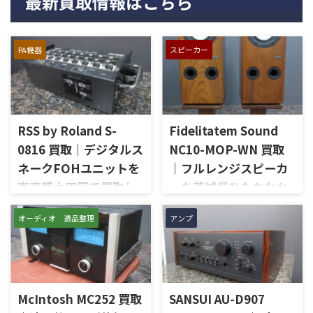
最新買取情報はこちら
PA機器
スピーカー
RSS by Roland S-
Fidelitatem Sound
0816 買取｜デジタルス
NC10-MOP-WN 買取
ネークFOHユニットを
｜フルレンジスピーカ
東京都大田区で買取し
ーを茨城県ひたちなか
ました
市で買取しました
オーディオ 遺品整理
アンプ
東京都大田区で、RSS by
茨城県ひたちなか市で、
Rolandのデジタルスネーク
Fidelitatem Soundのフルレン
FOHユニット「S-0816」を出
ジスピーカー「NC10-MOP-
張買取させていただきまし
WN」を出張買取させていただ
た。今回のお品物は、REACに
きました。今回のお品物は、
McIntosh MC252 買取
SANSUI AU-D907
対応した8入力16出力構成の
Markaudioのフルレンジユニッ