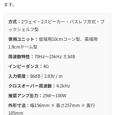
ます。
方式：
2ウェイ・2スピーカー・バスレフ方式・ブ
ックシェルフ型
使用ユニット：
低域用10cmコーン型、高域用
1.9cmドーム型
周波数特性：
70Hz〜25kHz ±3dB
インピーダンス：
4Ω
入力感度：
86dB / 2.83V / m
クロスオーバー周波数：
4.2kHz
推奨アンプ出力：
25W〜100W
外形寸法：
幅156mm × 高さ257mm × 奥行
185mm