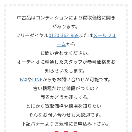
左右チャン ...
を備えた2chソリッドステート
楽しまれてきたご本人様より、
式のコントロールアンプで、左
オーディオ機器の整理を進めた
右チャンネルの音出し、入力
いとのご相談をいただいたも
中古品はコンディションにより買取価格に開き
切替、ボリューム、トーンコン
のです。 JBL C50 OLYMPUS
があります。
トロール、MMフォノ入力、バ
S7Rは、Olympus専用エンクロ
ランス出力、データポート、
フリーダイヤル
0120-363-969
または
メールフォ
ージャーにLE15Aウーファー、
外観コンディション、リモコン
PR15パッシブラジエーター、
ーム
から
など付属品の有無を確認しな
LE85ドライバー、HL91ホー
がら査定いたしました。 買取
お問い合わせください。
ン、LX5ネットワークなどを組
商品：McIntosh C712 メーカ
み合わせたヴィンテージJBLの
オーディオに精通したスタッフが参考価格をお
ー：McIntosh / マッキントッ
スピーカーシステムです。査定
知らせいたします。
シュ 型番： ...
では、左右ペアの音 ...
FAX
や
LINE
からもお問い合わせが可能です。
古い機種だけど値段がつくの？
売るかどうか迷ってる。
とにかく買取価格や相場を知りたい。
そんなお問い合わせも大歓迎です。
下記バナーよりお気軽にお申込み下さい。