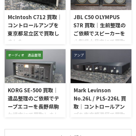
は、AU-D907をベースに各部の
せていただきました。今回の
高品位化が図られたLimitedモ
お品物は、ご家族様より「大
デルで、左右チャンネルの音出
McIntosh C712 買取｜
JBL C50 OLYMPUS
切に使われていたオーディオ機
し状態、入力切替、ボリュー
器なので、価値を分かるところ
コントロールアンプを
S7R 買取｜生前整理の
ム、トーンコントロール、フォ
に見てほしい」とご相談いた
東京都足立区で買取し
ご依頼でスピーカーを
ノ入力、スピーカー出力、Pre
だいたものです。 McIntosh
Out、Main Amp入力、外観コ
ました
山梨県大月市にて買取
MC252は、250W×2chの出力
ンディション、取扱説明書など
を備えた2チャンネルパワーア
しました
東京都足立区で、McIntoshの
付属品の有無を確認しながら
ンプで、同社らしいブルーのパ
オーディオ 遺品整理
アンプ
コントロールアンプ「C712」
山梨県大月市で、生前整理に伴
査定いたしました。 買取商
ワーメーター、ガラスフロント
を出張買取させていただきま
いJBLの大型スピーカー「C50
品：SANSUI AU-D907 LIMITED
パネル、Autoformer、Power
した。今回のお品物は、
OLYMPUS S7R」を出張買取さ
メーカー：SANSUI / 山水 / ...
Guard、Sentry Monitorなどを
McIntoshらしいガラスパネル
せていただきました。今回の
備えたモデルです。査定では、
デザインとリモート操作機能
お品物は、長年大切に音楽を
左右チャン ...
を備えた2chソリッドステート
KORG SE-500 買取｜
Mark Levinson
楽しまれてきたご本人様より、
式のコントロールアンプで、左
オーディオ機器の整理を進めた
遺品整理のご依頼でテ
No.26L / PLS-226L 買
右チャンネルの音出し、入力
いとのご相談をいただいたも
ープエコーを長野県駒
取｜コントロールアン
切替、ボリューム、トーンコン
のです。 JBL C50 OLYMPUS
トロール、MMフォノ入力、バ
ケ根市にて買取しまし
プを東京都港区で買取
S7Rは、Olympus専用エンクロ
ランス出力、データポート、
ージャーにLE15Aウーファー、
た
しました
外観コンディション、リモコン
PR15パッシブラジエーター、
長野県駒ケ根市で、遺品整理に
東京都港区で、Mark Levinson
など付属品の有無を確認しな
LE85ドライバー、HL91ホー