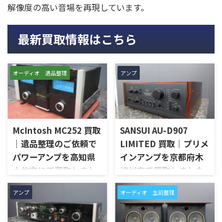
解像度の高い音場を再現しています。
最新買取情報はこちら
オーディオ 遺品整理
アンプ
McIntosh MC252 買取
SANSUI AU-D907
｜遺品整理のご依頼で
LIMITED 買取｜プリメ
パワーアンプを高知県
インアンプを京都府木
土佐市にて買取しまし
津川市で買取しました
た
京都府木津川市で、SANSUIの
アンプ
オーディオ 生前整理
プリメインアンプ「AU-D907
高知県土佐市で、遺品整理に伴
LIMITED」を出張買取させてい
いMcIntoshのステレオパワー
ただきました。今回のお品物
アンプ「MC252」を出張買取さ