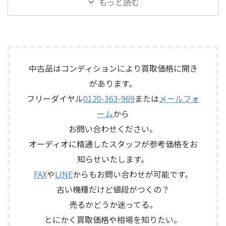
もっと読む
伴いKORGのテープエコー
のコントロールアンプ
がら査定いたしました。 買取
ン、LX5ネットワークなどを組
「SE-500 Stage Echo」を出張
「No.26L / PLS-226L」を出張
商品：McIntosh C712 メーカ
み合わせたヴィンテージJBLの
買取させていただきました。
買取させていただきました。
ー：McIntosh / マッキントッ
スピーカーシステムです。査定
今回のお品物は、前オーナー
今回のお品物は、アンプ部
シュ 型番： ...
では、左右ペアの音 ...
様が大切に保管されていたヴ
No.26Lと外部電源部PLS-226L
ィンテージのテープエコーで、
で構成されるセパレートタイ
ご家族様より「価値があるも
プのプリアンプで、左右チャン
中古品はコンディションにより買取価格に開き
のか分からないので、処分する
ネルの音出し状態、入力切
があります。
前に見てほしい」とご相談い
替、ボリューム、バランス、
フリーダイヤル
0120-363-969
または
メールフォ
ただいたものです。 KORG SE-
位相切替、バランス出力、フ
500は、テープを使用したアナ
ォノカードやバランス入力カ
ーム
から
ログエコーならではの揺らぎ
ードの有無、電源部の状態、
お問い合わせください。
や質感を楽しめる機材です。査
接続ケーブル、外観コンディシ
定では、通電状態、音出し、
ョン、取扱説明書など付属品の
オーディオに精通したスタッフが参考価格をお
テープ走行、録音・再生ヘッ
有無を確認しながら査定いた
知らせいたします。
ド、エコー音の出方、各入力端
しました。 買取商品：Mark
子、出力端子、外部コントロ ...
Levinson N ...
FAX
や
LINE
からもお問い合わせが可能です。
古い機種だけど値段がつくの？
売るかどうか迷ってる。
とにかく買取価格や相場を知りたい。