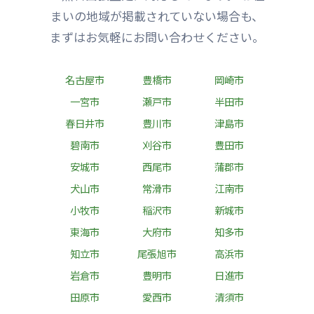
まいの地域が掲載されていない場合も、
まずはお気軽にお問い合わせください。
名古屋市
豊橋市
岡崎市
一宮市
瀬戸市
半田市
春日井市
豊川市
津島市
碧南市
刈谷市
豊田市
安城市
西尾市
蒲郡市
犬山市
常滑市
江南市
小牧市
稲沢市
新城市
東海市
大府市
知多市
知立市
尾張旭市
高浜市
岩倉市
豊明市
日進市
田原市
愛西市
清須市