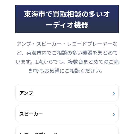
したので、使用に伴う小キ
ズも少なく、外観を損なう
東海市で買取相談の多いオ
ような目立つようなキズは
ありません。スピーカーの
ーディオ機器
センタードームに凹みも無
く、エッジも柔らかで硬化
はみられません。全体的に
アンプ・スピーカー・レコードプレーヤーな
キレイな印象の美品です。
システムに繋いで音出しの
ど、東海市内でご相談の多い機器をまとめて
確認をしましたが、全ての
います。1点からでも、複数台まとめてのご売
ユニットから正常な音出し
を確認しています。また、
却でもお気軽にご相談ください。
背面の端子も全て正常で、
とても良い状態です。外
観・機能とも、良い ...
アンプ
スピーカー