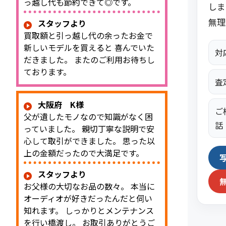
っ越し代も節約できて◎です。
しま
無理
スタッフより
買取額と引っ越し代の余ったお金で
新しいモデルを買えると 喜んでいた
対
だきました。 またのご利用お待ちし
ております。
査
大阪府 K様
ご
父が遺したモノなので知識がなく困
話
っていました。 親切丁寧な説明で安
心して取引ができました。 思った以
上の金額だったので大満足です。
スタッフより
お父様の大切なお品の数々。 本当に
オーディオが好きだったんだと伺い
知れます。 しっかりとメンテナンス
を行い橋渡し。 お取引ありがとうご