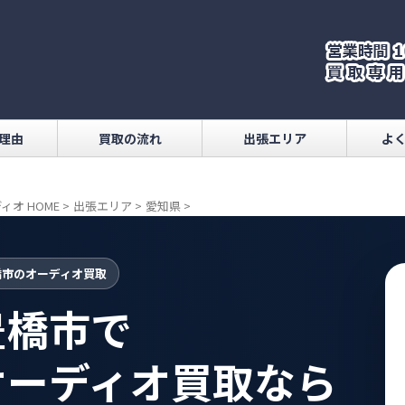
理由
買取の流れ
出張エリア
よ
ィオ HOME
>
出張エリア
>
愛知県
>
橋市のオーディオ買取
豊橋市で
オーディオ買取なら