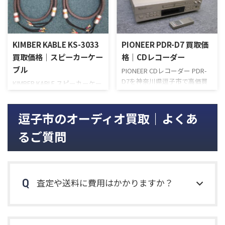
ドオープンリールデッキです。
ーカーを気軽に楽しめる、CD
4トラック2チャンネル仕様で
レシーバーとスピーカーのセ
左右独立した録音モードとな
ットです。世界トップクラスの
っているため、モノラル録音が
ミュージシャンやレコーディン
KIMBER KABLE KS-3033
PIONEER PDR-D7 買取価
可能です。マイク入力とライン
グエンジニア、国内外のオーデ
入力をミキシングしての録音
買取価格｜スピーカーケー
格｜CDレコーダー
ィオ専門誌で高い評価を受け
もできます。 音質にすごくこ
ている、スピーカー
ブル
PIONEER CDレコーダー PDR-
だわっており、高解像度の録音
TD307MK2Aと、クリアで解像
D7を神奈川県逗子市で高価買
KIMBER KABLE スピーカーケー
再生ができます。それを担って
度の高い音を簡単に楽しめ
い取りさせていただきまし
ブル KS-3033を神奈川県逗子市
いるのは安定した回転精度を
る、オールインワンシステム
た。前オーナー様はお仕事を
より宅配買取させていただき
誇っているメカ部分でしょう。
のCDレシーバーCDR1がパッケ
定年退職され、悠々自適に暮
逗子市のオーディオ買取｜よくあ
ました。ケーブルなど小さなも
精密に加工された部品と
ージされています。本商品は、
らしておられます。お勤め中は
のは、宅配買取がオススメで
Pioneerの技術が見事に ...
新品未開封の品です。限定
るご質問
昔からの趣味であるオーディオ
す。商品を送ってあとは査定の
1,000台のプ ...
を楽しむ時間があまりなかっ
結果を待つだけ。買取が成立し
たのですが、現在では趣味に
ましたら、お客様の銀行口座
没頭できる時間が出来て、機器
にお振込みいたします。詳しく
の買い替えも頻繁になったそ
は、宅配買取のページをご覧
査定や送料に費用はかかりますか？
うです。より良い音で音楽を楽
ください。ぜひご利用くださ
しむために様々な機器を試し
い。さて、KS-3033は端子に
ているそうで、未だに理想のオ
WBT-0681CUスペードラグを使
ーディオシステムは完成してい
用し、高純度ハイパーピュア