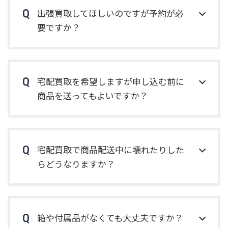
ないそうですが、試行錯誤も
カッパー導体が採用されてい
出張買取してほしいのですが予約が必
また楽しい作業だと仰っておら
ます。圧倒的な存在感を放つ重
れました。 ご自宅は一戸建て
要ですか？
厚なスピーカーケーブルです
で専用オーデ ...
が、音のバランスが ...
宅配買取を希望しますが申し込む前に
商品を送ってもよいですか？
宅配買取で商品配送中に壊れたりした
らどうなりますか？
箱や付属品がなくても大丈夫ですか？