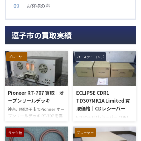
お客様の声
逗子市の買取実績
プレーヤー
カーステ・コンポ
Pioneer RT-707 買取｜オ
ECLIPSE CDR1
ープンリールデッキ
TD307MK2A Limited 買
取価格｜CDレシーバー
神奈川県逗子市でPioneer オー
プンリールデッキ RT-707 を高
ECLIPSE CDレシーバー CDR1
価買い取りさせていただきま
TD307MK2A Limitedを神奈川
した。 1980年ごろ発売された
県逗子市より宅配買取させて
ラック他
プレーヤー
ラックマウントが可能な4ヘッ
いただきました。ECLIPSEスピ