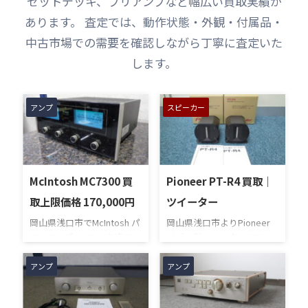
セットデッキ、プリアンプなど幅広い買取実績が
あります。 査定では、動作状態・外観・付属品・
中古市場での需要を確認しながら丁寧に査定いた
します。
アンプ
スピーカー
McIntosh MC7300 買
Pioneer PT-R4 買取｜
取上限価格 170,000円
ツイーター
岡山県浅口市でMcIntosh パ
岡山県浅口市よりPioneer
ワーアンプ MC7300を高価
リボン型ツイーター PT-R4
買い取りさせていただきま
を宅配買取させていただき
した。 本商品は、使用によ
ました。宅配買取は当社に
アンプ
アンプ
る些細な小キズがあるもの
商品を送るだけの簡単査定
の、外観を大きく損ねるよ
です。お手軽に利用できる