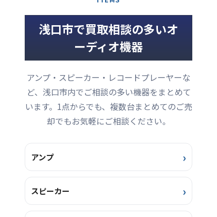
ントパネルの各ボタン、各
わたります。 左右の壁一面
す。本商品は、使用に伴う
への音漏れを気にすること
コントロールとも全て正常
のラックにはたくさんの水
小キズの少ない美品で、使
なく、好きなだけ音楽を楽
浅口市で買取相談の多いオ
です。ボリュームなどにも
槽があります。アロワナや
用感もほとんどありませ
しむ事が出来るそうです。
気に ...
ディスカスな ...
ん。ツイーター凹みや、ウ
低音の豊かさと、力強く明
ーディオ機器
ーファーのエッジにヤブレ
るい音色をめざして設計し
はなく、ネットにホツレも
た、大型モデルです。 【仕
ありません。各ユニットか
様】バスレフ方式・フロア
アンプ・スピーカー・レコードプレーヤーな
ら音出し確認済みです。
型 使用ユニット 低域用：
【仕様】型式 3ウェイ・密
38cmコーン型（W-3810A）
ど、浅口市内でご相談の多い機器をまとめて
閉型（防磁）スピーカーユ
高域用：ホーン型（TW-
います。1点からでも、複数台まとめてのご売
ニット12cmコーン型ウーフ
1206A＋レンズAL-120） 再
ァー、2.5cmドーム型ミッ
生周波数帯域 30Hz～
却でもお気軽にご相談ください。
ドレンジ、1.5cmドーム型
20000Hz 最大入力 100W ...
ツィーター再生周波数帯域
...
アンプ
スピーカー