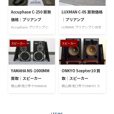
うな目立つキズはありませ
とのお声をいただいており
ん。古いマッキントッシュ
ます。商品を発送の後、当
には前面のガラスパネルに
社にて査定いたします。商
Accuphase C-250 買取
LUXMAN C-05 買取価格
気泡が発生しがちですが、
談が成立しましたら査定額
価格｜プリアンプ
｜プリアンプ
本商品のガラスパネルには
を銀行口座にお振込みいた
気泡はありませんでした。
します。 宅配買取のお申込
Accuphase プリアンプ C-
LUXMAN プリアンプ C-05を
システムに繋いで動作確認
みは、お電話またはメール
250を岡山県浅口市で高価
浅口市で高価買い取りさせ
をしたところ、特に問題の
フォームよりお問い合わせ
買い取りさせていただきま
ていただきました。お客様
無いコンディションです。
ください。さて、本商品は
した。 入門機に位置するモ
のお部屋の正面の壁一面に
スピーカー
スピーカー
フロントパネルの各ノブも
前オーナー様が大切に使用
デルですが、中古市場での
はアンプやプレーヤーを収
正常に動作しています。ま
されていました。元箱・取
人気は高いです。ライン専
めたラックがあり、左右の
た、音出しもなんら問題は
説付属で、本体もキズがほ
用機ではありますが、別売
壁一面にはたくさんの熱帯
ありませんでした。背面の
とんど無く、極美品のコン
りのフォノイコライザーユ
魚が泳ぐ水槽が並んでいま
各端子も接続して確認しま
ディションです。音出しの
ニットAD-250でアナログレ
した。 正面のラックはオー
YAMAHA NS-1000MM
ONKYO Scepter10 買
したが、す ...
方も問題は無く ...
コードにも対応可能です。
ディオ専用です。AVサラウ
買取｜スピーカー
取｜スピーカー
本商品は使用による小キズ
ンドもピュアオーディオも
などがありますが、目立つ
楽しむお客様でしたから、
岡山県浅口市でYAMAHA
岡山県浅口市でONKYO ス
ような大きなキズは無く、
部屋の四隅や天井などには
3wayスピーカー NS-
ピーカーScepter10を高価
外観を大きく損ねるような
スピーカーが多数あり、正
1000MMを高価買い取りさ
買い取りさせていただきま
ものはありません。 動作確
面には大画面テレビもあり
せていただきました。NS-
した。前オーナー様のオー
認をしましたが、特に問題
ます。ラック内の機器も映
1000MMはコンパクトな3ウ
ディオルームは完全防音を
はありませんでした。フロ
画鑑賞用、音楽用と多岐に
ェイモデルのスピーカーで
施されていました。隣近所
ITEMS