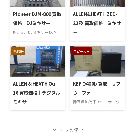
っており十分なパワーを得
けの簡単査定で、お手軽に
つつもこのシリーズで唯一
利用できるとのお声をいた
ファンをなくし自然空冷で
Pioneer DJM-800 買取
ALLEN&HEATH ZED-
だいております。商品を発
稼働するのでファンノイズ
送の後、当社にて査定いた
価格｜DJミキサー
22FX 買取価格｜ミキサ
を気にするスタジオなどに
します。商談が成立しまし
ー
は適材と思われます。サイ
Pioneer DJミキサー DJM-
たら査定額を銀行口座にお
ズとしては2Uの大きさなの
800を静岡県熱海市より宅
振込みいたします。簡単お
ALLEN&HEATH ミキサー
で現場に持っていくのにも
配買取させていただきまし
手軽の宅配買取をぜひご利
ZED-22FXを静岡県熱海市で
場所を選びません。この前
た。小さな物や、1個だけの
PA機器
スピーカー
用ください。さて、本商品
高価買い取りさせていただ
の持ち主の方は町内の放送
もの。持ち込みたいけど時
は99.999%無酸素銅導体を
きました。本商品は、実際
担当をされていたそうで、
間が無くて店舗に持ち込め
それぞれ独立した9つの束に
にイベント会場で使用され
イベントがあるときなど自
ない・・・。とお考えの時
することで、驚異的に低い
ていました。使用による小
前の機材を持ち運んで会場
は、お手軽便利な宅配買取
抵抗値を実現しています。2
キズなどはありますが、ご
に音を届けていたようです
がお勧めです。商品を送っ
ALLEN & HEATH Qu-
KEF Q400b 買取｜サブ
本組で長さは約193cmで、
使用には差し支えありませ
が、歳 ...
て査定結果の連絡を待つだ
端子はバナナプ ...
ん。システムに繋いで動作
16 買取価格｜デジタル
ウーファー
けの簡単査定です。商談が
確認をしましたが、各スイ
ミキサー
成立しましたら、銀行口座
静岡県熱海市でKEF サブウ
ッチ、各ツマミ、各スライ
にお振込みいたします。お
ーファー Q400bを高価買い
ダー、各端子にに問題はあ
ALLEN & HEATH デジタルミ
手軽簡単の宅配買取をぜひ
取りさせていただきまし
りませんでした。また、ツ
キサー Qu-16を静岡県熱海
お申込みください。 本商品
た。サブウーファーにして
マミやスライダーにガリは
市より宅配買取させていた
は24bit/96kHzサンプリング
はコンパクトな造りです
もっと読む
無く、欠品もありませんで
だきました。宅配買取は当
のデジタルシステムによる
が、小さくてもパワフルな