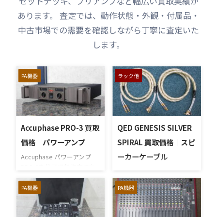
セットデッキ、プリアンプなど幅広い買取実績が
あります。 査定では、動作状態・外観・付属品・
中古市場での需要を確認しながら丁寧に査定いた
します。
PA機器
ラック他
Accuphase PRO-3 買取
QED GENESIS SILVER
価格｜パワーアンプ
SPIRAL 買取価格｜スピ
ーカーケーブル
Accuphase パワーアンプ
PRO-3を静岡県熱海市で高
QED スピーカーケーブル
価買い取りさせていただき
GENESIS SILVER SPIRALを静
ました。Accuphaseが作る
PA機器
PA機器
岡県熱海市より宅配買取さ
業務用パワーアンプです。
せていただきました。宅配
全段プッシュプル構成にな
買取は当社に商品を送るだ