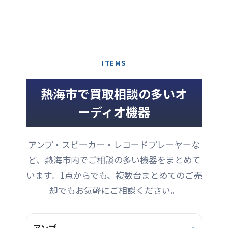
した。背面の各端子も全て
社に商品を送り、詳しく査
高音質化を実現したDJミキ
サウンドを鳴らします。本
正常動作しています。現場
定の後にお客様の銀行口座
サーです。前オーナー様が
商品は前オーナー様が禁煙
で使われた機器の割には、
に査定額をお振込みするも
丁寧に使用されていま ...
環境で大切に使用されてい
良いコンディションだと思
のです。送るだけであとは
ましたので、キズやヨゴレ
われます。
結果を待つだけのお手軽買
なども無く、とてもキレイ
取だとご好評をいただいて
な極美品です。元箱・取扱
ITEMS
おります。小さなものだ
説明書・電源ケーブルなど
し、わざわざ自宅に来ても
備品も揃っています。使用
らわなくても・・・といっ
熱海市で買取相談の多いオ
感もほとんど感じられませ
た場合など、お気軽にご利
ん。とても良い外観を保っ
ーディオ機器
用ください。さて、本商品
ています。システムに繋い
は購入後あまり使われるこ
で動作確認をしましたが、
となく保管されていまし
正常な音出しを確認してい
た。使用回数の少ない美品
アンプ・スピーカー・レコードプレーヤーな
ます。背面の各端子やボリ
のコンディションです。商
ューム調整ノブなど、どれ
ど、熱海市内でご相談の多い機器をまとめて
品の状態もよく、スライダ
...
ーや各 ...
います。1点からでも、複数台まとめてのご売
却でもお気軽にご相談ください。