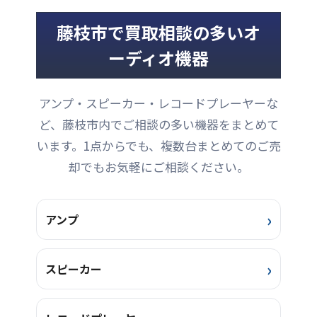
DATデッキです。高い評価
を得たDTC-1500ESの弟機に
藤枝市で買取相談の多いオ
当たります。ヘッドドラム
は4ヘッド構成で、録再同時
ーディオ機器
モニターが可能です。本商
品は、使用に伴うキズなど
がありますが、システムに
アンプ・スピーカー・レコードプレーヤーな
繋いで動作確認をしたとこ
ろ、LINEOUTからの音出し
ど、藤枝市内でご相談の多い機器をまとめて
やLINEINの入力・ホルダー
います。1点からでも、複数台まとめてのご売
の開閉など、フロントパネ
ルの各ボタン全て正常に動
却でもお気軽にご相談ください。
作していました。また、 ...
アンプ
スピーカー