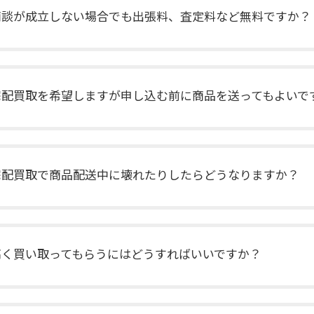
とは思えないほどの圧倒的なス
商談が成立しない場合でも出張料、査定料など無料ですか？
の駆動力、それに負けないほど
Bが持つ豊かで美しく、それでい
音の表現も可能となっていま
宅配買取を希望しますが申し込む前に商品を送ってもよいで
宅配買取で商品配送中に壊れたりしたらどうなりますか？
高く買い取ってもらうにはどうすればいいですか？