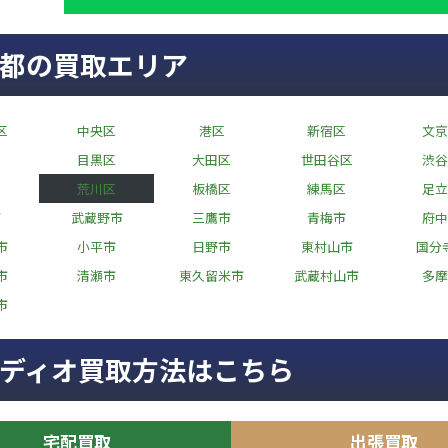
都の買取エリア
区
中央区
港区
新宿区
文京
区
目黒区
大田区
世田谷区
渋谷
荒川区
板橋区
練馬区
足立
市
武蔵野市
三鷹市
青梅市
府中
市
小平市
日野市
東村山市
国分
市
清瀬市
東久留米市
武蔵村山市
多摩
市
ディオ買取方法はこちら
宅配買取
出張買取