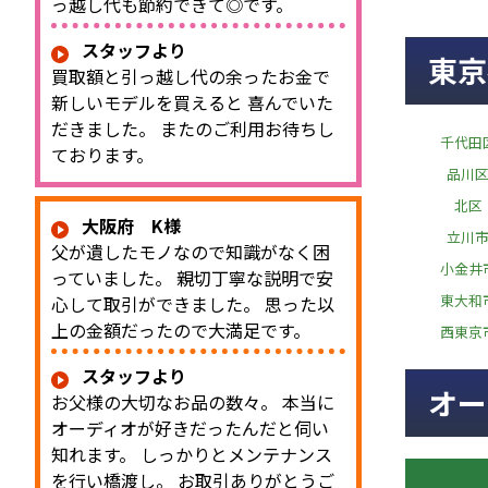
っ越し代も節約できて◎です。
スタッフより
東京
買取額と引っ越し代の余ったお金で
新しいモデルを買えると 喜んでいた
だきました。 またのご利用お待ちし
千代田
ております。
品川
北区
大阪府 K様
立川
父が遺したモノなので知識がなく困
小金井
っていました。 親切丁寧な説明で安
東大和
心して取引ができました。 思った以
上の金額だったので大満足です。
西東京
スタッフより
オー
お父様の大切なお品の数々。 本当に
オーディオが好きだったんだと伺い
知れます。 しっかりとメンテナンス
を行い橋渡し。 お取引ありがとうご