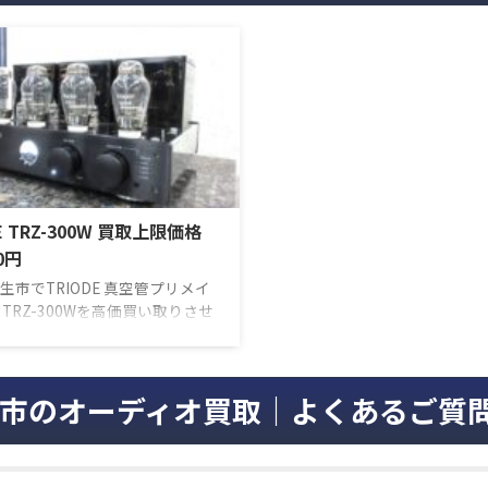
E TRZ-300W 買取上限価格
00円
生市でTRIODE 真空管プリメイ
 TRZ-300Wを高価買い取りさせ
きました。 トライオードの原点
き300Bを使用したVP-300BD
了に変わり、創業25周年の節目
市のオーディオ買取｜よくあるご質
Bの真空管の持つ魅力を全面に押
後継モデルTRZ-300Wが発売さ
。部品のレイアウトやトラン
を一から見直し、同じA級パラ