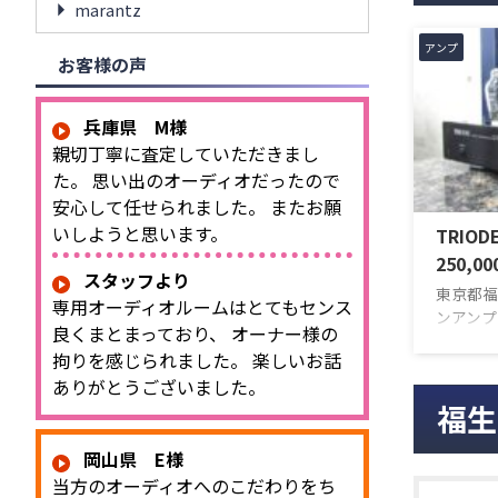
marantz
アンプ
お客様の声
兵庫県 M様
親切丁寧に査定していただきまし
た。 思い出のオーディオだったので
安心して任せられました。 またお願
いしようと思います。
TRIOD
250,0
スタッフより
東京都福
専用オーディオルームはとてもセンス
ンアンプ
良くまとまっており、 オーナー様の
ていただ
拘りを感じられました。 楽しいお話
ともいうべ
ありがとうございました。
の販売終
福生
に300
し出した
岡山県 E様
れました
ス、構成
当方のオーディオへのこだわりをち