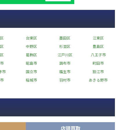
区
台東区
墨田区
江東区
区
中野区
杉並区
豊島区
区
葛飾区
江戸川区
八王子市
市
昭島市
調布市
町田市
寺市
国立市
福生市
狛江市
市
稲城市
羽村市
あきる野市
店頭買取