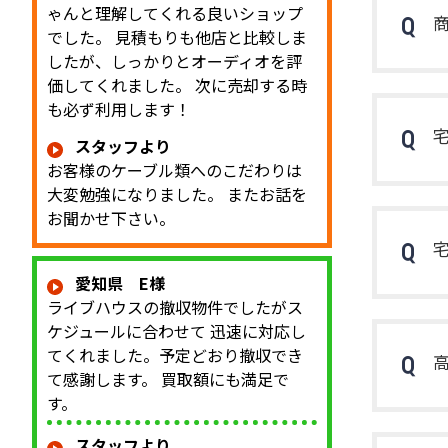
シングル
ゃんと理解してくれる良いショップ
ピーカー
でした。 見積もりも他店と比較しま
の300
したが、しっかりとオーディオを評
て繊細な
価してくれました。 次に売却する時
す。 バ ...
も必ず利用します！
スタッフより
お客様のケーブル類へのこだわりは
大変勉強になりました。 またお話を
お聞かせ下さい。
愛知県 E様
ライブハウスの撤収物件でしたがス
ケジュールに合わせて 迅速に対応し
てくれました。予定どおり撤収でき
て感謝します。 買取額にも満足で
す。
スタッフより