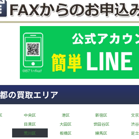
都の買取エリア
区
中央区
港区
新宿区
文京
区
目黒区
大田区
世田谷区
渋谷
荒川区
板橋区
練馬区
足立