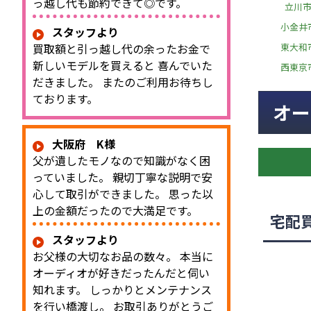
っ越し代も節約できて◎です。
立川
小金井
スタッフより
東大和
買取額と引っ越し代の余ったお金で
新しいモデルを買えると 喜んでいた
西東京
だきました。 またのご利用お待ちし
ております。
オー
大阪府 K様
父が遺したモノなので知識がなく困
っていました。 親切丁寧な説明で安
心して取引ができました。 思った以
上の金額だったので大満足です。
宅配
スタッフより
お父様の大切なお品の数々。 本当に
オーディオが好きだったんだと伺い
知れます。 しっかりとメンテナンス
を行い橋渡し。 お取引ありがとうご