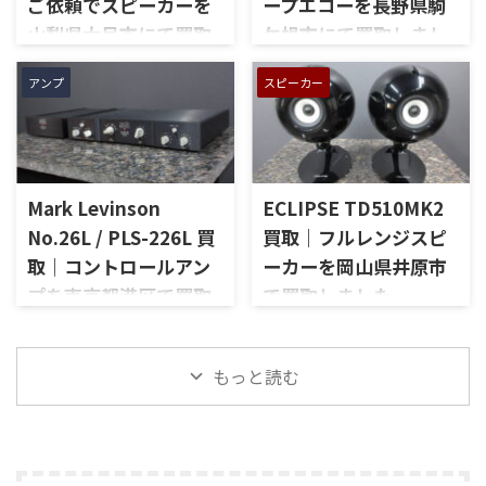
ご依頼でスピーカーを
ープエコーを長野県駒
ノ入力、スピーカー出力、Pre
切替、ボリューム、トーンコン
Out、Main Amp入力、外観コ
トロール、MMフォノ入力、バ
山梨県大月市にて買取
ケ根市にて買取しまし
ンディション、取扱説明書など
ランス出力、データポート、
しました
た
付属品の有無を確認しながら
外観コンディション、リモコン
アンプ
スピーカー
山梨県大月市で、生前整理に伴
長野県駒ケ根市で、遺品整理に
査定いたしました。 買取商
など付属品の有無を確認しな
いJBLの大型スピーカー「C50
伴いKORGのテープエコー
品：SANSUI AU-D907 LIMITED
がら査定いたしました。 買取
OLYMPUS S7R」を出張買取さ
「SE-500 Stage Echo」を出張
メーカー：SANSUI / 山水 / ...
商品：McIntosh C712 メーカ
せていただきました。今回の
買取させていただきました。
ー：McIntosh / マッキントッ
お品物は、長年大切に音楽を
今回のお品物は、前オーナー
シュ 型番： ...
Mark Levinson
ECLIPSE TD510MK2
楽しまれてきたご本人様より、
様が大切に保管されていたヴ
オーディオ機器の整理を進めた
ィンテージのテープエコーで、
No.26L / PLS-226L 買
買取｜フルレンジスピ
いとのご相談をいただいたも
ご家族様より「価値があるも
取｜コントロールアン
ーカーを岡山県井原市
のです。 JBL C50 OLYMPUS
のか分からないので、処分する
プを東京都港区で買取
で買取しました
S7Rは、Olympus専用エンクロ
前に見てほしい」とご相談い
ージャーにLE15Aウーファー、
ただいたものです。 KORG SE-
しました
岡山県井原市で、ECLIPSEのフ
PR15パッシブラジエーター、
500は、テープを使用したアナ
ルレンジスピーカー
東京都港区で、Mark Levinson
LE85ドライバー、HL91ホー
ログエコーならではの揺らぎ
「TD510MK2」を出張買取させ
もっと読む
のコントロールアンプ
ン、LX5ネットワークなどを組
や質感を楽しめる機材です。査
ていただきました。今回のお
「No.26L / PLS-226L」を出張
み合わせたヴィンテージJBLの
定では、通電状態、音出し、
品物は、10cm口径フルレンジ
買取させていただきました。
スピーカーシステムです。査定
テープ走行、録音・再生ヘッ
ユニットを搭載したタイムド
今回のお品物は、アンプ部
では、左右ペアの音 ...
ド、エコー音の出方、各入力端
メイン思想のスピーカーシス
No.26Lと外部電源部PLS-226L
子、出力端子、外部コントロ ...
テムで、左右ペアの音出し状