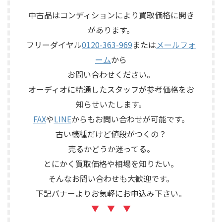
で構成されるセパレートタイ
態、ユニットの状態、エッグ
プのプリアンプで、左右チャン
中古品はコンディションにより買取価格に開き
シェル型エンクロージャー、角
ネルの音出し状態、入力切
があります。
度調整機構、スピーカー端
替、ボリューム、バランス、
子、外観コンディション、保護
フリーダイヤル
0120-363-969
または
メールフォ
位相切替、バランス出力、フ
ネットやキャップなど付属品
ォノカードやバランス入力カ
ーム
から
の有無を確認しながら査定い
ードの有無、電源部の状態、
たしました。 買取商品：
お問い合わせください。
接続ケーブル、外観コンディシ
ECLIPSE TD510MK2 メーカー：
ョン、取扱説明書など付属品の
オーディオに精通したスタッフが参考価格をお
ECLIPSE / イクリプス 型番：
有無を確認しながら査定いた
知らせいたします。
TD510MK2 カテゴリ ...
しました。 買取商品：Mark
Levinson N ...
FAX
や
LINE
からもお問い合わせが可能です。
古い機種だけど値段がつくの？
売るかどうか迷ってる。
とにかく買取価格や相場を知りたい。
そんなお問い合わせも大歓迎です。
下記バナーよりお気軽にお申込み下さい。
▼ ▼ ▼