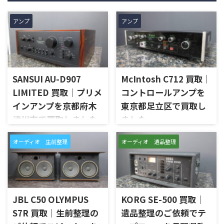
アンプ
アンプ
SANSUI AU-D907
McIntosh C712 買取｜
LIMITED 買取｜プリメ
コントロールアンプを
インアンプを京都府木
東京都足立区で買取し
津川市で買取しました
ました
京都府木津川市で、SANSUIの
東京都足立区で、McIntoshの
オーディオ 生前整理
オーディオ 遺品整理
プリメインアンプ「AU-D907
コントロールアンプ「C712」
LIMITED」を出張買取させてい
を出張買取させていただきま
ただきました。今回のお品物
した。今回のお品物は、
は、AU-D907をベースに各部の
McIntoshらしいガラスパネル
高品位化が図られたLimitedモ
デザインとリモート操作機能
デルで、左右チャンネルの音出
を備えた2chソリッドステート
JBL C50 OLYMPUS
KORG SE-500 買取｜
し状態、入力切替、ボリュー
式のコントロールアンプで、左
S7R 買取｜生前整理の
遺品整理のご依頼でテ
ム、トーンコントロール、フォ
右チャンネルの音出し、入力