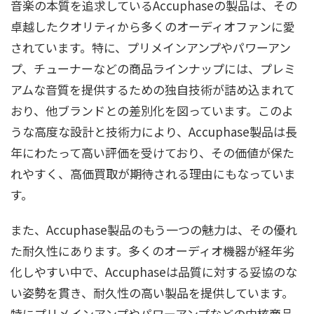
音楽の本質を追求しているAccuphaseの製品は、その
P-400
P-450
P-500
P-500L
P-550
卓越したクオリティから多くのオーディオファンに愛
P-600
P-650
P-1000
P-4100
P-7000
P-7100
されています。特に、プリメインアンプやパワーアン
プ、チューナーなどの商品ラインナップには、プレミ
PRO-2
PRO-3
PRO-5
PRO-6
PRO-15
アムな音質を提供するための独自技術が詰め込まれて
PRO-30
PRO-50
おり、他ブランドとの差別化を図っています。このよ
PRO-F50
PRO-G51
うな高度な設計と技術力により、Accuphase製品は長
年にわたって高い評価を受けており、その価値が保た
PS-500
PS-520
PS-1210
れやすく、高価買取が期待される理由にもなっていま
PX-600
PX-650
す。
T-106
T-107
T-108
T-1000
T-1100
また、Accuphase製品のもう一つの魅力は、その優れ
た耐久性にあります。多くのオーディオ機器が経年劣
VX-700
化しやすい中で、Accuphaseは品質に対する妥協のな
い姿勢を貫き、耐久性の高い製品を提供しています。
特にプリメインアンプやパワーアンプなどの中核商品