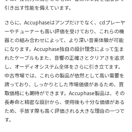
E-306V
E-308
引き出す性能を備えています。
E-350
E-360
さらに、Accuphaseはアンプだけでなく、cdプレーヤ
ーやチューナーも高い評価を受けており、これらの機
E-405
E-406V
E-407
E-408
E-450
E-480
器との組み合わせによって、より深い音楽体験が可能
E-530
E-550
E-560
E-600
になります。Accuphase独自の設計理念によって生ま
れたケーブルもまた、音響の正確さとクリアさを追求
F-15
F-15L
F-25
し、オーディオシステム全体をさらに引き立てます。
G-18
中古市場では、これらの製品が依然として高い需要を
誇っており、しっかりとした市場価値があるため、買
M-100
M-1000
M-2000
M-6000
M-8000
取価格にも期待ができます。Accuphase製品は、その
P-11
P-20
P-250
P-260
P-266
長寿命と精密な設計から、使用後も十分な価値がある
ため、手放す際も高く評価される大きな理由の一つで
P-300
P-300L
P-300V
P-300S
P-300X
P-
す。
350
P-360