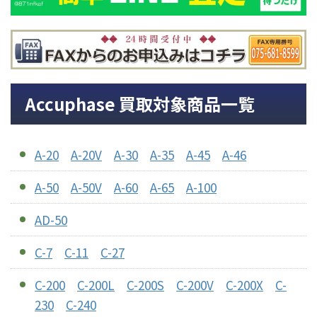
Accuphase 買取対象商品一覧
A-20
A-20V
A-30
A-35
A-45
A-46
A-50
A-50V
A-60
A-65
A-100
AD-50
C-7
C-11
C-27
C-200
C-200L
C-200S
C-200V
C-200X
C-
230
C-240