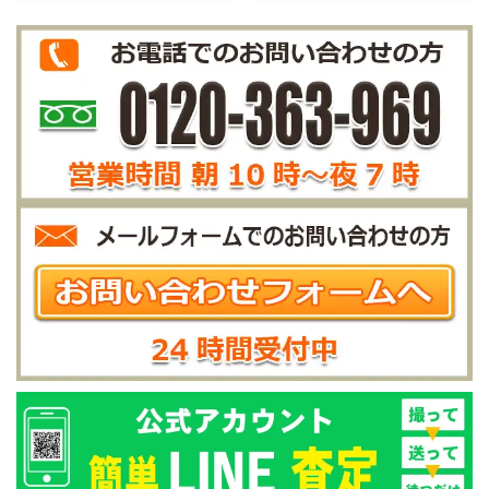
確認しています。ガリなども無
す。前面パネルの各ボタンや、
商品は、前オーナー様がオー
お客様は10年以上このDP-75V
く、良いコンディションの個体
CDトレイの開閉も問題はあり
ディオルームで大切に使用され
を愛用されてきましたが、同
だと思われます。
ませんでした。リモコンのボタ
ていましたので、使用による小
じAccuphaseのDP-550へ買い
ンもすべて正常です。元箱や電
キズもほとんど無く、とてもキ
替えられた為、この機種をご
...
レイな印象の外観です。もちろ
売却されました。 お客様はか
ん、禁煙・禁ペットでの環境
つてのオーディオブーム全盛の
です。 動作も問題は無く、正
頃からオーディオに凝り始めた
常な音出しを確認しています。
そうです。最初は他メーカーの
また、メーター表示やメータ
エントリー機を使用していま
ーランプ、背面の各端子も全
したが、すぐに更なる音質を
て正常に動作していました。
求めて上級機へ買い替えられ
とても良いコンディションの個
ました。その後、様々なメー
体だと思われます。
カーの機器を試し、ついに
Accuphaseの「音」へ辿り着
いたそうです ...