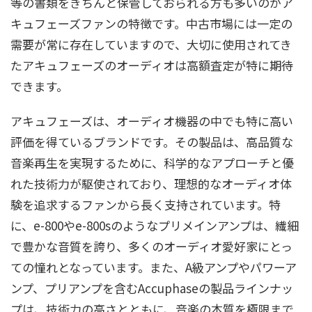
等の書類をきちんと保管しておられる方も多いのがア
キュフェーズファンの特徴です。中古市場には一定の
DN-25
需要が常に存在していますので、大切に使用されてき
DP-11
DP-55V
DP-57
DP-60
DP-65
DP-
たアキュフェーズのオーディオは高額査定が特に期待
65V
DP-67
できます。
DP-70
DP-70V
DP-75
DP-75V
DP-77
DP-78
アキュフェーズは、オーディオ機器の中でも特に高い
評価を得ているブランドです。その製品は、高品質な
DP-80
DP-80L
音楽再生を実現するために、科学的なアプローチと優
DP-100
DP-400
DP-410
DP-430
DP-450
れた技術力が駆使されており、理想的なオーディオ体
験を追求するファンから長く支持されています。特
DP-500
DP-510
DP-700
DP-720
DP-800
に、e-800やe-800sのようなプリメインアンプは、繊細
E-202
E-210
E-210A
E-211
E-212
E-213
で豊かな音質を誇り、多くのオーディオ愛好家にとっ
ての憧れとなっています。また、A級アンプやパワーア
E-250
E-270
E-280
ンプ、プリアンプを含むAccuphaseの製品ラインナッ
E-301
E-302
E-303X
E-305
E-305V
E-306
プは、技術力の高さとともに、音楽の本質を極限まで