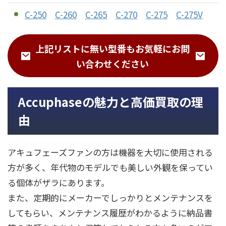
C-250
C-260
C-265
C-270
C-275
C-275V
C-280
C-280L
C-280V
C-290
C-290V
上記リストに無い型番もお気軽にお問
C-2000
C-2110
C-2150
C-2400
C-2410
い合わせください
C-2800
C-2810
C-3800
Accuphaseの魅力と高価買取の理
CB-800
由
CX-260
アキュフェーズファンの方は機器を大切に使用される
DAC-50
方が多く、年代物のモデルでも美しい外観を保ってい
DC-81
DC-300
DC-330
DC-801
る個体がザラにあります。
また、定期的にメーカーでしっかりとメンテナンスを
DF-45
DF-55
してもらい、メンテナンス履歴がわかるように納品書
DG-28
DG-48