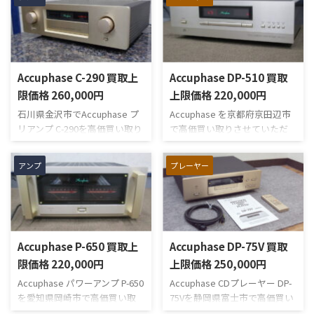
ントロール搭載のプリメイン
培われた技術が継承された
アンプです。本商品は、前オー
SACDプレーヤーです。本商品
ナー様がオーディオルームで大
は、前オーナー様がオーディオ
切に使用されていましたので、
ルームで大切に使用されてい
使用による小キズがほとんど
ましたので、小キズやヨゴレが
Accuphase C-290 買取上
Accuphase DP-510 買取
なく、使用感もあまり感じら
ほとんどなく、使用感もあま
れません。元箱や電源ケーブ
り感じられません。元箱や電
限価格 260,000円
上限価格 220,000円
ル、リモコン、取説も揃ってい
源ケーブル、取扱説明書、リモ
石川県金沢市でAccuphase プ
Accuphase を京都府京田辺市
ます。機能的にも問題は無く、
コンなどの付属品が揃ってお
リアンプ C-290を高価買い取り
で高価買い取りさせていただ
前面パネルの各ツマミ、各ス
り、大変キレイなコンディショ
させていただきました。 同社
きました。同社のDP-500の後
イッチ、各ノブすべて正常に動
ンです。音出しにも問題は無
のC-280Vをベースに更なる音
継機として開発され、DP-500
作しています。音出しも正常で
く、正常な音出しを確認して
アンプ
プレーヤー
質向上を目指して開発された
で培った技術が継承されたCD
ガリなどもありませんでした。
います。トレイの開閉もスムー
モデルです。 本商品は、些細
プレーヤーです。本商品は、前
とても良いコンディションだと
ズですし、SACDやCD ...
な小キズがあるものの、目立
オーナー様が大切に使用され
思わ ...
つような大きなキズは無く、
ていましたので、使用による小
ご使用には差し支えありませ
キズやヨゴレも少なく、使用
Accuphase P-650 買取上
Accuphase DP-75V 買取
ん。前面パネルの各ツマミ、
感もあまり感じられません。
各ボタンどれも正常に動作し
とてもキレイな外観です。機能
限価格 220,000円
上限価格 250,000円
ています。背面の各端子も全て
的にも問題は無く、CDの読み
Accuphase パワーアンプ P-650
Accuphase CDプレーヤー DP-
正常で、不具合はありませんで
込みや再生もスムーズに行え、
を愛知県岡崎市で高価買い取
75Vを静岡県富士市で高価買い
した。 また、正常な音出しも
正常な音出しを確認していま
りさせていただきました。 本
取りさせていただきました。