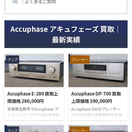
よくあるご質問
Accuphase アキュフェーズ 買取｜
最新実績
アンプ
プレーヤー
Accuphase E-280 買取上
Accuphase DP-700 買取
限価格 280,000円
上限価格 390,000円
奈良県生駒市でAccuphase プ
Accuphase SACDプレーヤー
リメインアンプ E-280を高価買
DP-700を岡山県倉敷市で高価
い取りさせていただきまし
買い取りさせていただきまし
た。AAVA方式ボリューム・コ
た。同社のDP-800、DC-801で
アンプ
プレーヤー